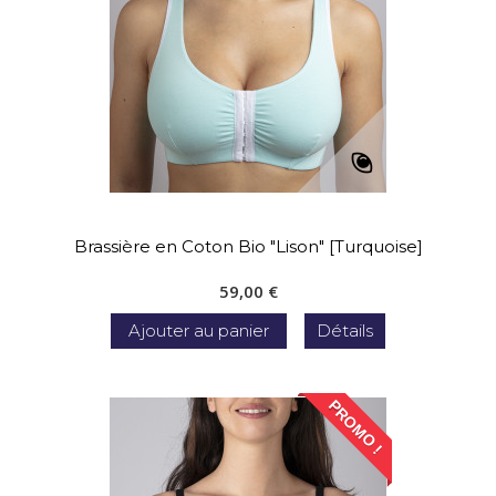
Brassière en Coton Bio "Lison" [Turquoise]
59,00 €
Ajouter au panier
Détails
PROMO !