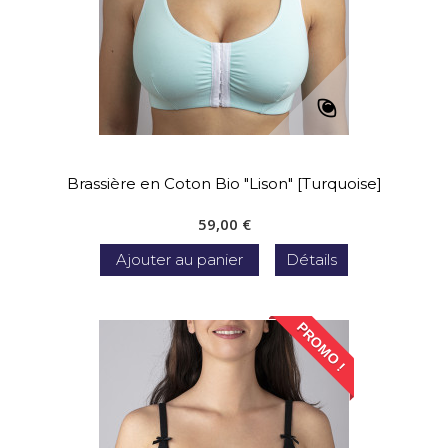
Brassière en Coton Bio "Lison" [Turquoise]
59,00 €
Ajouter au panier
Détails
PROMO !