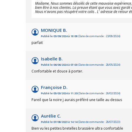
Madame, Nous sommes désolés de cette mauvaise expérience, mai
bien être à nos clientes. La preuve étant que vous avez gardé
Nous n'avons pas récupéré votre colis . L' adresse de retour 
MONIQUE B.
Publié le 03/09/2024 à 18:08
(Date de commande : 23/08/2024)
parfait
Isabelle B.
Publié le 06/06/2024 à 07:03
(Date de commande : 28/05/2024)
Confortable et douce à porter.
Françoise D.
Publié le 05/03/2024 à 11:20
(Date de commande : 26/02/2024)
Pareil que la noire j aurais préféré une taille au dessus
Aurélie C.
Publié le 07/08/2023 à 14:14
(Date de commande : 28/07/2023)
Bien vu les petites bretelles brassière ultra confortable