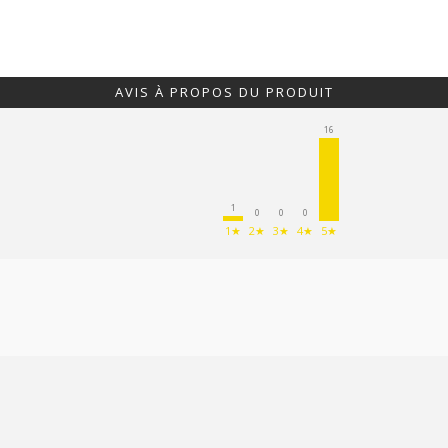
AVIS À PROPOS DU PRODUIT
16
1
0
0
0
1★
2★
3★
4★
5★