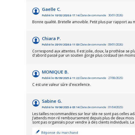
Gaelle C.
Publié le 10/02/2026 à 17:14
(Date de commande : 30/01/2026)
Bonne qualité. Bretelle amovible. Petit plus par rapport au
Chiara P.
Publié le 20/01/2026 à 11:03
(Date de commande : 09/01/2026)
Correspond aux attentes. Il est jolie, doux, la prothèse se pla
d'abord passé par un soutien gorge plus costaud (en moins j
MONIQUE B.
Publié le 05/09/2025 à 11:22
(Date de commande : 27/08/2025)
C est une valeur sûre d'excellence.
Sabine G.
Publié le 18/06/2025 à 03:14
(Date de commande : 01/04/2025)
Les tailles recommandées sur leur site ne sont pas celles ad
J’attends mon ré remboursement depuis plus de deux mois et
sont pas organisés pour vendre à des clients individuels. 
Réponse du marchand