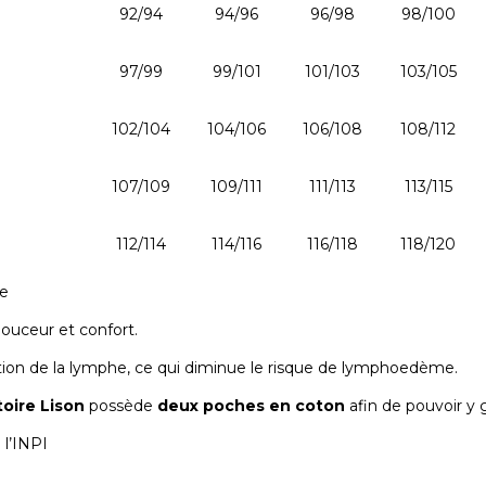
92/94
94/96
96/98
98/100
97/99
99/101
101/103
103/105
102/104
104/106
106/108
108/112
107/109
109/111
111/113
113/115
112/114
114/116
116/118
118/120
ne
ouceur et confort.
ation de la lymphe, ce qui diminue le risque de lymphoedème.
toire Lison
possède
deux poches en coton
afin de pouvoir y g
 l’INPI