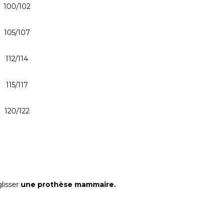
100/102
105/107
112/114
115/117
120/122
lisser
une prothèse mammaire.