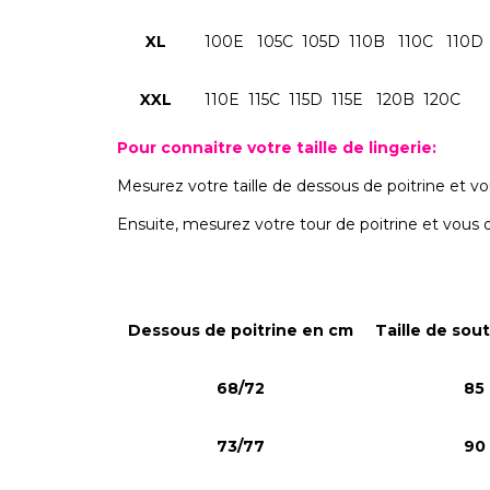
XL
100E
105C 105D 110B 110C 110D
XXL
110E 115C 115D 115E
120B 120C
Pour connaitre votre taille de lingerie:
Mesurez votre taille de dessous de poitrine et vo
Ensuite, mesurez votre tour de poitrine et vous o
Dessous de poitrine en cm
Taille de sou
68/72
85
73/77
90