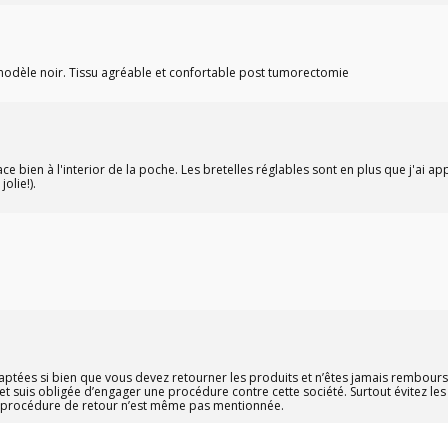
 modèle noir. Tissu agréable et confortable post tumorectomie
ce bien à l'interior de la poche. Les bretelles réglables sont en plus que j'ai app
olie!).
aptées si bien que vous devez retourner les produits et n’êtes jamais remboursé
 suis obligée d’engager une procédure contre cette société. Surtout évitez les
La procédure de retour n’est même pas mentionnée.