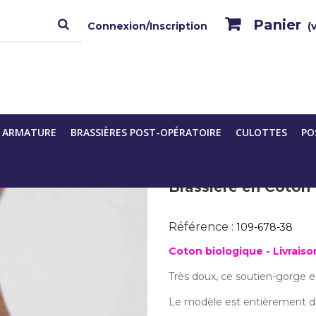
Panier
Connexion/Inscription
(
assières post-opératoire
Brassière en Coton Bio "Lison" 
S ARMATURE
BRASSIÈRES POST-OPÉRATOIRE
CULOTTES
PO
Brassière en Coton B
Référence :
109-678-38
Coton biologique -
Livrais
Très doux, ce soutien-gorge es
Le modèle est entièrement doub