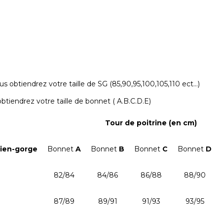
us obtiendrez votre taille de SG (85,90,95,100,105,110 ect…)
btiendrez votre taille de bonnet ( A.B.C.D.E)
Tour de poitrine (en cm)
tien-gorge
Bonnet
A
Bonnet
B
Bonnet
C
Bonnet
D
82/84
84/86
86/88
88/90
87/89
89/91
91/93
93/95