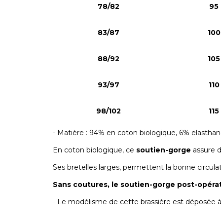
78/82
95
83/87
100
88/92
105
93/97
110
98/102
115
- Matière : 94% en coton biologique, 6% elastha
En coton biologique, ce
soutien-gorge
assure d
Ses bretelles larges, permettent la bonne circul
Sans coutures, le soutien-gorge post-opéra
- Le modélisme de cette brassière est déposée à