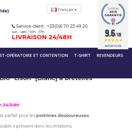
Français
vide)
Service client : +33(0)6 70 23 49 20
9.6
lun - ven / 10h - 17h
/10
LIVRAISON 24/48H
BASÉ SUR 732 AVIS
[Blanc] à bretelles
ST-OPÉRATOIRE ET CONTENTION
T-SHIRT
REVENDEURS
io "Lison" [Blanc] à bretelles
on 24/48H
t parfait pour les
poitrines douloureuses
.
lé, il prévient donc les irritations.