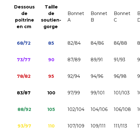
Dessous
Taille
de
de
Bonnet
Bonnet
Bonnet
B
poitrine
soutien-
A
B
C
en cm
gorge
68/72
85
82/84
84/86
86/88
73/77
90
87/89
89/91
91/93
9
78/82
95
92/94
94/96
96/98
9
83/87
100
97/99
99/101
101/103
1
88/92
105
102/104
104/106
106/108
1
93/97
110
107/109
109/111
111/113
1