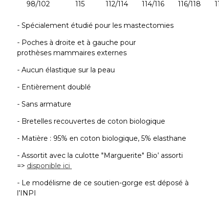
98/102
115
112/114
114/116
116/118
1
- Spécialement étudié pour les mastectomies
- Poches à droite et à gauche pour
prothèses mammaires externes
- Aucun élastique sur la peau
- Entièrement doublé
- Sans armature
- Bretelles recouvertes de coton biologique
- Matière : 95% en coton biologique, 5% elasthane
- Assortit avec la culotte "Marguerite" Bio’ assorti
=>
disponible ici
- Le modélisme de ce soutien-gorge est déposé à
l’INPI